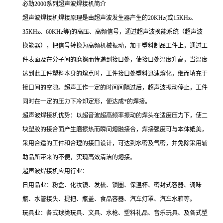
必勒2000系列超声波焊接机简介
超声波焊接机焊接原理是由超声波发生器产生的20KHz(或15KHz、
35KHz、60KHz等)的高压、高频信号，通过超声波换能系统（超声波
换能器），把信号转换为高频机械振动，加于塑料制品工件上，通过工
件表面及在分子间的磨擦而传递到接口处，使接口处温度升高，当温度
达到此工件塑料本身的熔点时，工件接口处塑料迅速熔化，继而填充于
接口间的空隙。超声工作一定的时间间隔过后，超声波振动停止，工件
同时在一定的压力下冷却定形，便达成*的焊接。
超声波焊接机优势：以超音波超高频率振动的焊头在适度压力下，使二
块塑胶的接合面产生磨擦热而瞬间熔融接合，焊接强度可与本体媲美，
采用合适的工件和合理的接口设计，可达到水密及气密，并免除采用辅
助品所带来的不便，实现高效清洁的熔接。
超声波焊接机应用行业：
日用品业：粉盒、化妆镜、发梳、锁圈、保温杯、密封式容器、调味
瓶、水管接头、提把、瓶盖、食品容器、汽车灯罩、汽车水箱等。
玩具业：各式球类玩具、文具、水枪、塑料礼品、音乐玩具、及各式塑