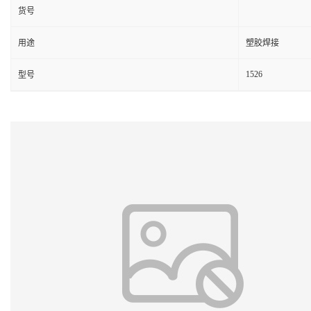
货号
用途
塑胶焊接
1526
型号