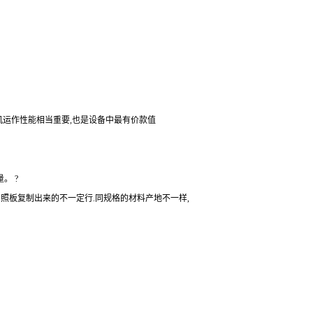
机运作性能相当重要,也是设备中最有价款值
。 ?
板复制出来的不一定行.同规格的材料产地不一样,