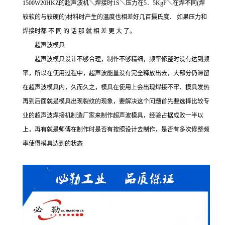
1500W20HKZ的超声波机＼焊接时1S＼压力在5．5KgF＼在焊不同(焊
较软的与较硬的)材料时产生的温度也相差好几百摄氏度． 如果压力和
焊接时都 不 同 的 话 那 就 相 差 更 大 了。
超声波模具
超声波模具设计不够合理，制作不够精细，频率修整时没有达到频
率，所以在使用过程中，超声波能量没有完全释放出去，大部分仍滞留
在超声波模具内，久而久之，模具在使用上会出现焊接不牢、模具发热
再到后面就是模具出现裂纹的现象，要解决这个问题首先要选择比较专
业的超声波焊接机制造厂家来制作超声波模具，经验占据成败一半以
上，再有就是师傅在制作时是否有按照设计去制作，是否有多次修整频
率使得模具达到的状态