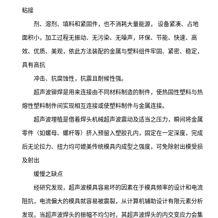
粘接
剂、溶剂、填料和紧固件，也不消耗大量能源， 设备紧凑、占地
面积小，加工过程无振动、无污染、无噪声，环保、节能、快速、高
效、优质、美观，依此方法装配的金属与塑料组件牢固、紧密、稳定，
具有高抗
冲击、抗腐蚀性，抗震且耐候性强。
超声波铆焊是用来连接由不同材料制造的制件，使热固性塑料与热
熔性塑料制件间实现相互连接或使塑料制件与金属连接。
超声波埋植是借着焊头机械超声波震动及适当之压力，瞬间将金属
零件（如螺母、螺杆等）挤入预留入塑胶孔内，固定在一定深度，完成
后无论拉力、扭力均可媲美传统模具内成型之强度，可免除射出模受损
及射出
缓慢之缺点
经研究发现，超声波模具容易坏的因素在于模具频率的设计和电流
阻抗，电流偏大的模具就容易被震裂，从计算机辅助设计有限元素分析
发现，当超声波焊头的振幅不均匀时，其超声波焊头的内交变应力会集