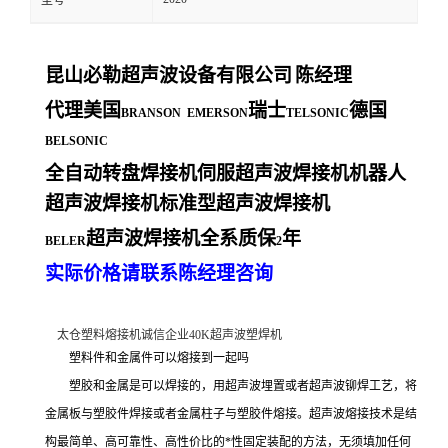
型号
昆山必勒超声波设备有限公司
陈经理
代理美国
瑞士
德国
BRANSON EMERSON
TELSONIC
BELSONIC
全自动转盘焊接机伺服超声波焊接机机器人
超声波焊接机标准型超声波焊接机
超声波焊接机全系质保
年
BELER
2
实际价格请联系陈经理咨询
太仓塑料熔接机诚信企业40K超声波塑焊机
塑料件和金属件可以熔接到一起吗
塑胶和金属是可以焊接的，用超声波埋置或者超声波铆焊工艺，将
金属板与塑胶件焊接或者金属柱子与塑胶件熔接。超声波熔接技术是结
构最简单、高可靠性、高性价比的*性固定装配的方法，无须填加任何