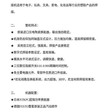
接机适用于电子、玩具、文具、家电、化妆品等行业的塑胶产品的焊
接。
二、 整机特点：
★ 原装进口压电陶瓷换能器，输出强劲稳定。
★机身防后仰加同轴直压式设计，压力施加均衡，提高焊接精密度。
★ 采用双立柱式，强度高，焊接产品更稳定
★数字式焊接参数设定，直观准确。
★模具水平可调式设计，调模快速，便捷。
★三位数位指拨开关0.01-9.99S精确时间控制。
★各主要电器元件、零部件优质进口件组装。
★*优化线路及换能系统，出力超强，对PP，尼龙材质焊接效果佳。
三、 机器配置：
★日本NTKPC超强功率换能器
★德国FESTO整套原装正品汽动原件