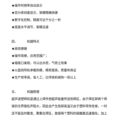
★操作时频率自动显示
★百分表刻度显示，架模精确快捷
★数字化控制，精度可达千分之一秒
★底座水平调节，架模迅速
四、 机器特点
★高效便捷
★操作简便，应用范围广；
★熔接口美观，可以达水密，气密之效果
★以直线导轨承载热模，精密度高，质量有保证
★生产效率高，省人工，比传统机械快一倍以上
五、 机器原理
超声波塑焊机是通过上焊件把超声能量传送到焊区，由于焊区即两个焊
接的交界面处声阻大，因此会产生局部高温又由于塑料导热性差，一时
还不能及时散发，聚集在焊区，致使两个塑料的接触面迅速熔化，加上