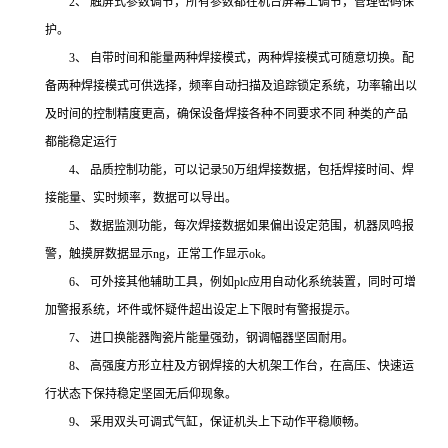
2、 触屏式参数调节，所有参数都在机台屏幕上调节，管理密码保
护。
3、 自带时间和能量两种焊接模式，两种焊接模式可随意切换。配
备两种焊接模式可供选择，频率自动扫描及追踪锁定系统，功率输出以
及时间的控制精度更高，确保设备焊接各种不同要求不同 种类的产品
都能稳定运行
4、 品质控制功能，可以记录50万组焊接数据，包括焊接时间、焊
接能量、实时频率，数据可以导出。
5、 数据监测功能，每次焊接数据如果偏出设定范围，机器凤鸣报
警，触摸屏数据显示ng，正常工作显示ok。
6、 可外接其他辅助工具，例如plc应用自动化系统装置，同时可增
加警报系统，坏件或怀疑件超出设定上下限时有警报提示。
7、 进口换能器陶瓷片能量强劲，钢调幅器坚固耐用。
8、 高强度方形立柱及方钢焊接的大机架工作台，在高压、快速运
行状态下保持稳定坚固无后仰现象。
9、 采用双头可调式气缸，保证机头上下动作平稳顺畅。