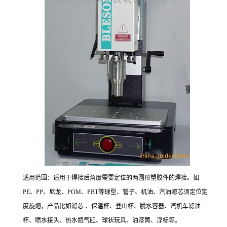
适用范围：适用于焊接后角度需要定位的两圆形塑胶件的焊接。如
PE、PP、尼龙、POM、PBT等球型、管子、机油、汽油滤芯须定位定
度旋熔，产品比如滤芯 、保温杯、登山杯、脱水容器、汽机车滤油
杯、喷水接头、热水瓶气胆、球状玩具、油漆筒、浮标等。