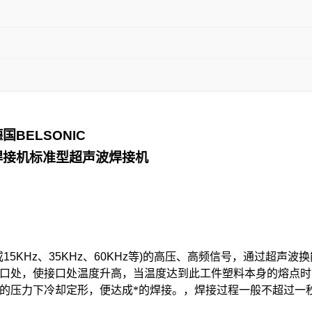
德国
BELSONIC
焊接机标准型超声波焊接机
或
15KHz
、
35KHz
、
60KHz
等
)
的高压、高频信
号，通过超声波换
口处，使接口处温度升高，当温度达到此工件塑料本身的熔点时
的压力下冷却定形，便达成*的焊接。
，焊接过程一般不超过一