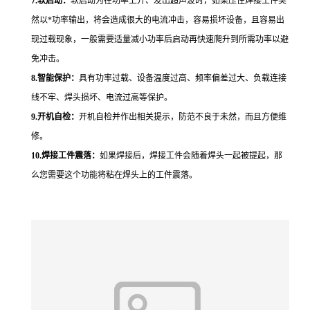
7.
软启动：
软启动为在功率上升、发出超声波时，如果压住焊接工件突
然以*功率输出，将会造成很大的电流冲击，容易损坏设备，且容易出
现过载现象，一般需要适量减小功率后启动再快速爬升到所需功率以避
免冲击。
8.
智能保护：
具有功率过载、设备温度过高、频率偏差过大、负载连接
线不牢、焊头损坏、电流过高等保护。
9.
开机自检：
开机自检并作出相关提示，防范不良于未然，而且方便维
修。
10.
焊接工件震落：
如果焊接后，焊接工件会随着焊头一起被提起，那
么您需要这个功能将粘在焊头上的工件震落。