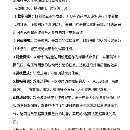
波电路中交可以通过控制器随意调节。
从20到100，精确到1。建议值：80
1.
数字电路：
协和顺应市场发展，对现有的超声波设备进行了更新换
代的升级。传统的超声波焊接机一般采用的是模拟线路系统，升级后采
用国外高档超声波设备才具有的数字电路系统。
2.
时间模式：
是最成熟、最常见的焊接模式，以输出时间达到设定值为
终止条件，能完成绝大部分的焊接任务。
3.
能量模式：
以累计的能量达到设定值作为焊接终止条件，从而能减少
因气压、电压等因素的波动而引起的误差，达到提高焊接质量的效果。
4.
调模模式：
该模式用于方便调试模具使用。
5.
振幅可调：
焊接过程中可以随时调整振幅的大小，从20到100，精确
度为1。可有效减少激穿、烫伤等不良品，大小胶件均能*焊接。
6.
自动追频：
超声波设备在工作过程中，由于焊头因温度变化等原因导
致谐振频率偏移，需要尽快寻找到即时的谐振频率驱动超声波继续工
作，这项是数字超声波很重要的功能，实现的*程度决定超声波的品
质。