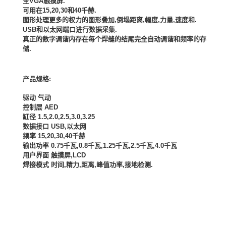
全
VGA
触摸屏
.
可用在
15,20,30
和
40
千赫
.
图形处理更多的权力的图形叠加
,
倒塌距离
,
幅度
,
力量
,
速度和
.
USB
和以太网端口进行数据采集
.
真正的数字调谐内存在每个焊缝的结尾完全自动调谐和频率的存
储
.
产品规格
:
驱动
气动
控制层
AED
缸径
1.5,2.0,2.5,3.0,3.25
数据接口
USB,
以太网
频率
15,20,30,40
千赫
输出功率
0.75
千瓦
,0.8
千瓦
,1.25
千瓦
,2.5
千瓦
,4.0
千瓦
用户界面
触摸屏
,LCD
焊接模式
时间
,
精力
,
距离
,
峰值功率
,
接地检测
.