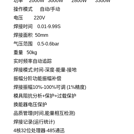
功率
2000W 3000W 2800W 3300W
操作模式
自动
/
手动
电压
220V
焊接时间
0.01-9.99S
焊接面积
50mm
气压范围
0.5-0.6bar
重量
50kg
实时频率自动追踪
焊接模式
:
时间
-
深度
-
能量
-
接地
振幅分阶功能振幅补偿
焊接振幅
10%-100%
可调
(1%
精度
)
模具阻抗分析
+
保护
+
过载保护
换能器电压保护
品质管理
(
时间
,
能量相互检测
)
焊接记录
(
运行统计
)
4
核
32
位处理器
-485
通迅