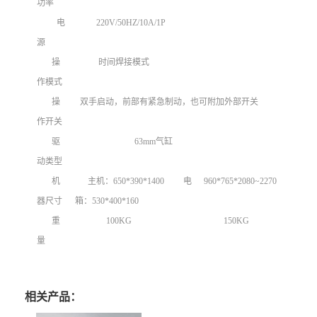
功率
电
220V/50HZ/10A/1P
源
操
时间焊接模式
作模式
操
双手启动，前部有紧急制动，也可附加外部开关
作开关
驱
63mm
气缸
动类型
机
主机：
650*390*1400
电
960*765*2080~2270
器尺寸
箱：
530*400*160
重
100KG
150KG
量
相关产品：