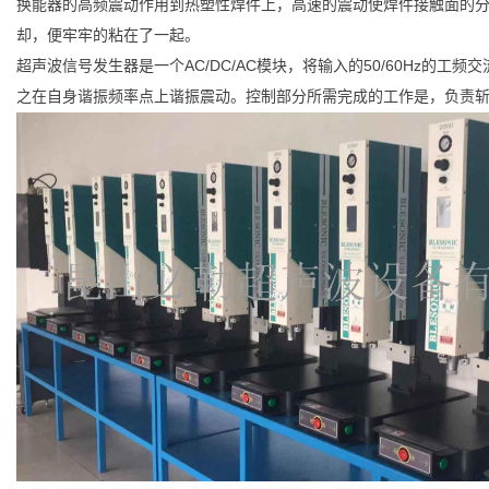
换能器的高频震动作用到热塑性焊件上，高速的震动使焊件接触面的
却，便牢牢的粘在了一起。
超声波信号发生器是一个AC/DC/AC模块，将输入的50/60Hz
之在自身谐振频率点上谐振震动。控制部分所需完成的工作是，负责斩