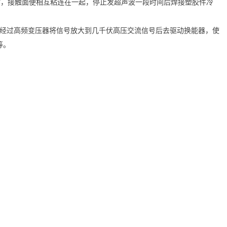
时，接触面便相互粘连在一起，停止发超声波一段时间后焊接塑胶件冷
流电，经过高频变压器将信号放大到几千伏高压交流信号后去驱动换能器，使
等。