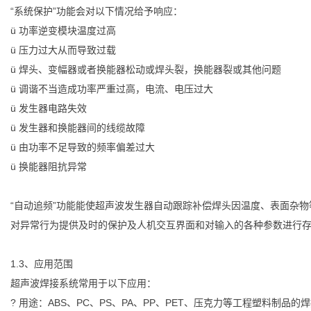
“系统保护”功能会对以下情况给予响应：
ü 功率逆变模块温度过高
ü 压力过大从而导致过载
ü 焊头、变幅器或者换能器松动或焊头裂，换能器裂或其他问题
ü 调谐不当造成功率严重过高，电流、电压过大
ü 发生器电路失效
ü 发生器和换能器间的线缆故障
ü 由功率不足导致的频率偏差过大
ü 换能器阻抗异常
“自动追频”功能能使超声波发生器自动跟踪补偿焊头因温度、表面杂
对异常行为提供及时的保护及人机交互界面和对输入的各种参数进行
1.3、应用范围
超声波焊接系统常用于以下应用：
? 用途：ABS、PC、PS、PA、PP、PET、压克力等工程塑料