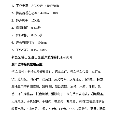
1
、工作电源：
AC 220V ±10V/50Hz
2
、换能器视在功率：42
00W ±10%
3
、超声频率：
15
KHz
4
、焊接时间：
0.1-4
秒
5
、保压时间：
0.05-3
秒
6
、焊头有效行程：10
0mm
7
、工作气压：
0.15-0.8MPa
新吴区|锡山区|惠山区|超声波焊接机
使用说明
超声波焊接机应用范围：
汽 车零件：制造车身塑料零件，汽车车门、汽车汽车仪表、车灯车
镜、遮阳板、内饰件、滤清器，反光材料、反光道钉、保险杠、拉索、
摩托车用塑料滤清器、散热 器、制动液罐、油杯、水箱、油箱、风
管、尾气净化器、托盘滤板；塑胶电子：预付费水表电表，通讯设备，
无绳电话，手机配件，手机壳，电池壳，充电器、阀 控 式密封维护铅
酸蓄电池，3寸软盘，U盘，SD卡，CF卡，ＵＳＢ接插件、蓝牙；玩具