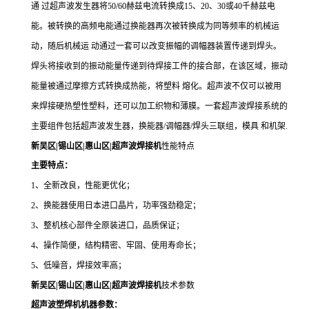
通
过超声波发生器将
50/60赫兹电流转换成15、20、30或40千赫兹电
能。被转换的高频电能通过换能器再次被转换成为同等频率的机械运
动，随后机械运 动通过一套可以改变振幅的调幅器装置传递到焊头。
焊头将接收到的振动能量传递到待焊接工件的接合部，在该区域，振动
能量被通过摩擦方式转换成热能，将塑料 熔化。超声波不仅可以被用
来焊接硬热塑性塑料，还可以加工织物和薄膜。一套超声波焊接系统的
主要组件包括超声波发生器，换能器/调幅器/焊头三联组，模具 和机架.
新吴区|锡山区|惠山区|超声波焊接机
性能特点
主要特点：
1、全新改良，性能更优化；
2、换能器使用日本进口晶片，功率强劲稳定；
3、整机核心部件全原装进口，品质保证；
4、操作简便，结构精密、牢固、使用寿命长；
5、低噪音，焊接效率高；
新吴区|锡山区|惠山区|超声波焊接机
技术参数
超声波塑焊机机器参数：