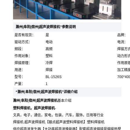
滁州|阜阳|宿州|超声波焊接机”参数说明
是否有现货：
是
品牌：
驱动方式：
电动
电流：
频段：
高频
焊接方
作用对象：
塑料
动力形
焊接原理：
冷焊
作用原
用途：
焊接
加工精
型号：
BL-1526S
700*40
产量：
1
“滁州|阜阳|宿州|超声波焊接机”详细介绍
滁州|阜阳|宿州|超声波焊接机
基本介绍
塑料焊接机，超声波焊接机
-
文具，电子，通信，家电，包装，汽车，服饰，日用等行业
焊接机
超声波焊接机【靓点超声波塑料焊接机】塑料焊接机
供应超声波发生器【大功率超声波换能器】配套
超声波熔接是熔接热塑