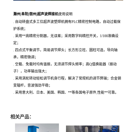
滁州|阜阳|宿州|超声波焊接机
使用说明
.
自动转盘式多工位超声波塑焊机拥有
PLC精密控制电路，自动过载保
护系统；
. 采用**高精密分割器，无误差；采用数字码精控开关，1/100准确设
定；
. 四点式平衡调节，简易调节焊头；长方形立柱、圆柱可选，导向轴
承，精密微调；
. 空载、免载时均有谐振，无须调节焊头频率；高Q值换能器（振动
子），功率输出强大；
. 采用涡轮转动轻松调节机身行程，解决了常规机的调节弊端；合金钢
变辐杆，音波强劲平稳；
. 采用意大利、日本、美国、韩国、**等各国电子原件,性能**可靠。
相关产品：