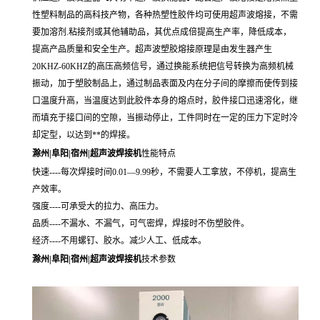
性塑料制品的高科技产物，各种热塑性胶件均可使用超声波熔接，不需
要加溶剂
.
粘接剂或其他辅助品，其优点成倍提高生产率，降低成本，
提高产品质量和安全生产。超声波塑胶熔接原理是由发生器产生
20KHZ-60KHZ
的高压高频信号，通过换能系统把信号转换为高频机械
振动，加于塑胶制品上，通过制品表面及内在分子间的摩擦而使传到接
口温度升高，当温度达到此胶件本身的熔点时，胶件接口迅速溶化，继
而填充于接口间的空隙，当振动停止，工件同时在一定的压力下定时冷
却定型，以达到**的焊接。
滁州|阜阳|宿州|超声波焊接机
性能特点
快速
----每次焊接时间0.01—9.99秒，不需要人工拿放，不停机，提高生
产效率。
强度
----可承受大的拉力、高压力。
品质
----不漏水、不漏气，可气密焊，焊接时不伤塑胶件。
经济
----不用螺钉、胶水。减少人工、低成本。
滁州|阜阳|宿州|超声波焊接机
技术参数