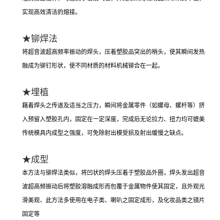
实现高效清洁的熔接。
★铆焊法
将超音波超高频率振动的焊头，压着塑胶品突出的梢头，使其瞬间发热
融成为铆钉形状，使不同材质的材料机械铆合在一起。
★埋植
藉着焊头之传道及适当之压力，瞬间将金属零件（如螺母、螺杆等）挤
入预留入塑胶孔内，固定在一定深度，完成后无论拉力、扭力均可媲美
传统模具内成型之强度，可免除射出模受损及射出缓慢之缺点。
★成型
本方法与铆焊法类似，将凹状的焊头压着于塑胶品外圈，焊头发出超音
波超高频振动后将塑胶溶融成形而包覆于金属物件使其固定，且外观光
滑美观、此方法多使用在电子类、喇叭之固定成形，及化妆品类之镜片
固定等