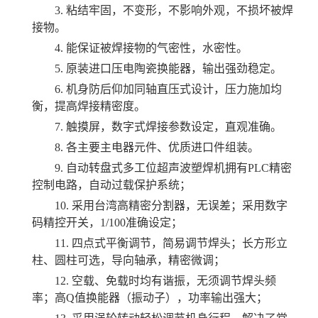
3.
粘结牢固，不变形，不影响外观，不损坏被焊
接物。
4.
能保证被焊接物的气密性，水密性。
5.
原装进口压电陶瓷换能器，输出强劲稳定。
6.
机身防后仰加同轴直压式设计，压力施加均
衡，提高焊接精密度。
7.
触摸屏，数字式焊接参数设定，直观准确。
8.
各主要主电器元件、优质进口件组装。
9.
自动转盘式多工位超声波塑焊机拥有PLC精密
控制电路，自动过载保护系统；
10.
采用台湾高精密分割器，无误差；采用数字
码精控开关，1/100准确设定；
11.
四点式平衡调节，简易调节焊头；长方形立
柱、圆柱可选，导向轴承，精密微调；
12.
空载、免载时均有谐振，无须调节焊头频
率；高Q值换能器（振动子），功率输出强大；