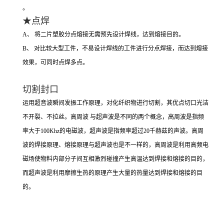
。
★点焊
A、 将二片塑胶分点熔接无需预先设计焊线，达到熔接目的。
B、 对比较大型工件，不易设计焊线的工件进行分点焊接，而达到熔接
效果，可同时点焊多点。
切割封口
运用超音波瞬间发振工作原理，对化纤织物进行切割，其优点切口光洁
不开裂、不拉丝。高周波 与超声波是不同的两个概念，高周波是指频
率大于100Khz的电磁波，超声波是指频率超过20千赫兹的声波。高周
波的焊接原理、熔接原理与超声波也是不一样的，高周波是利用高频电
磁场使物料内部分子间互相激烈碰撞产生高温达到焊接和熔接的目的，
而超声波是利用摩擦生热的原理产生大量的热量达到焊接和熔接的目
的。