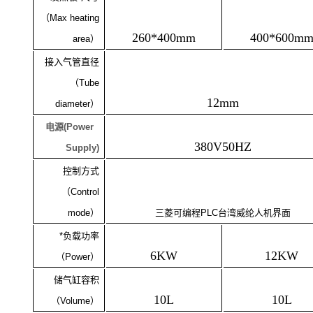
（
Max heating
260*400mm
400*600m
area
）
接入气管直径
（
Tube
12mm
diameter
）
电源
(Power
380V50HZ
Supply)
控制方式
（
Control
mode
）
三菱可编程
PLC
台湾威纶人机界面
*负载功率
6KW
12KW
（
Power
）
储气缸容积
10L
10L
（
Volume
）