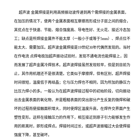
超声波 金属焊接是利用高频振动波传递到两个需焊接的金属表面，
在加压的情况下，使两个金属表面相互摩擦而形成分子层之间的熔合，
其优点在于快速、节能、熔合强度高、导电性好、无火花、接近冷态加
工；缺点是所焊接金属件不能太厚（一般小于或等于5mm）、焊点位不
能太大、需要加压。超声波金属焊接是19世纪30年代偶然发现的。当时
在作电流 点焊电极加超声振动试验时，发现不通电流也能焊接上，因
而发展了超声金属冷焊技术。超声波焊接虽然发现较早，但是到目前为
止，其作用机理还不是很清楚。它类似于摩擦焊，但有区别，超声焊接
时间很短，温度低于再结晶；它与压力焊也不相同，因为所加的静压力
比压力焊小的多。一般认为在超声波焊接过程中的初始阶段，切向振动
出去金属表面的氧化物，并是粗糙表面的突出部分产生反复的微焊和破
坏的过程而使接触面积增大，同时使焊区温度升高，在焊件交界面产生
塑性变形。这样在接触压力的作用下，相互接近到原子引力能够发生作
用的距离时，即形成焊点。焊接时间过长，或超声波振幅过大会使焊接
强度下降，甚至破坏。