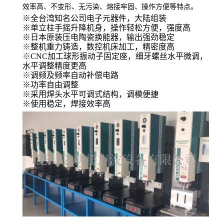
效率高、不变形、无污染、熔接牢固、操作方便等特点。
※
全台湾知名公司电子元器件，大陆组装
※
单立柱手摇升降机身，操作轻松方便，强度高
※
日本原装压电陶瓷换能器，输出强劲稳定
※
整机重力铸造，数控机床加工，精密度高
※
CNC
加工球形振动子固定座，细牙螺丝水平微调，
水平调整精度更高
※
调频及
频率自动补偿电路
※
功率自由调整
※
采用焊头水平可调式结构，调模便捷
※
使用稳定，焊接效率高