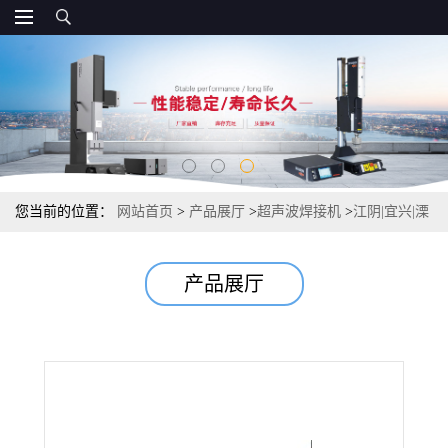
您当前的位置：
网站首页
>
产品展厅
>
超声波焊接机
>
江阴|宜兴|溧
阳|金坛超声波塑料焊接机
产品展厅