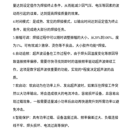
量达到设定值作为焊接终止条件，从而能减少因气压、电压等因素的波
动而引起的误差，达到提高焊接质量的效果。
4.时间模式：是成熟、常见的焊接模式，以输出时间达到设定值为终止
条件，能完成绝大部分的焊接任务。
5.振幅可调：焊接过程中可以随时调整振幅的大小，从20%到100%，度
为1%。可有效减少激穿、烫伤等不良品，大小胶件均能*焊接。
6.自动追频：超声波设备在工作过程中，由于焊头因温度变化等原因导
致谐振频率偏移，需要尽快寻找到即时的谐振频率驱动超声波继续工
作，这项是数字超声波很重要的功能，实现的*程度决定超声波的品
质。
7.软启动：软启动为在功率上升、发出超声波时，如果压住焊接工件突
然以大功率输出，将会造成很大的电流冲击，容易损坏设备，且容易出
现过载现象，一般需要适量减小功率后启动再快速爬升到所需功率以避
免冲击。
8.智能保护：具有功率过载、设备温度过高、频率偏差过大、负载连接
线不牢、焊头损坏、电流过高等保护。