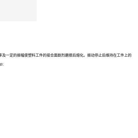
率及一定的振幅使塑料工件的接合面剧烈磨擦后熔化。振动停止后维持在工件上的
;