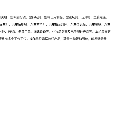
打火机、塑料旅行镜、塑料玩具、塑料日用制品、塑胶玩具、玩具枪、塑胶电话、
后车灯、汽车后视镜、汽车前角灯、汽车指示灯座、汽车仪表板、汽车喇叭、汽车:
时钟、PP盒、橱具用品、通讯设备等。化妆品盒壳及电子配件产品等。本机只需更
接机有多个工作工位，操作员只需摆放好产品，转盘自动转动到位，触发微动开