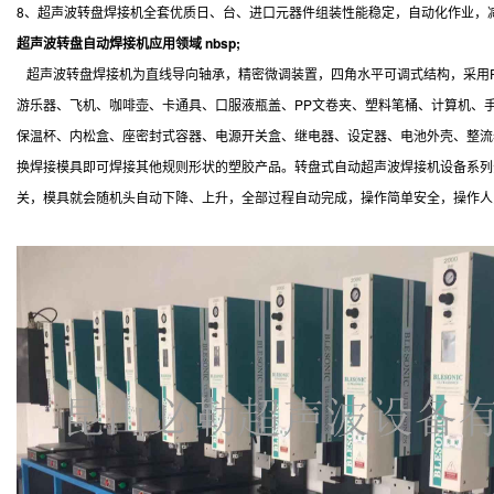
8、超声波转盘焊接机全套优质日、台、进口元器件组装性能稳定，自动化作业，减少
超声波转盘自动焊接机应用领域 nbsp;
超声波转盘焊接机为直线导向轴承，精密微调装置，四角水平可调式结构，采用P
游乐器、飞机、咖啡壶、卡通具、口服液瓶盖、PP文卷夹、塑料笔桶、计算机、
保温杯、内松盒、座密封式容器、电源开关盒、继电器、设定器、电池外壳、整流
换焊接模具即可焊接其他规则形状的塑胶产品。转盘式自动超声波焊接机设备系列
关，模具就会随机头自动下降、上升，全部过程自动完成，操作简单安全，操作人