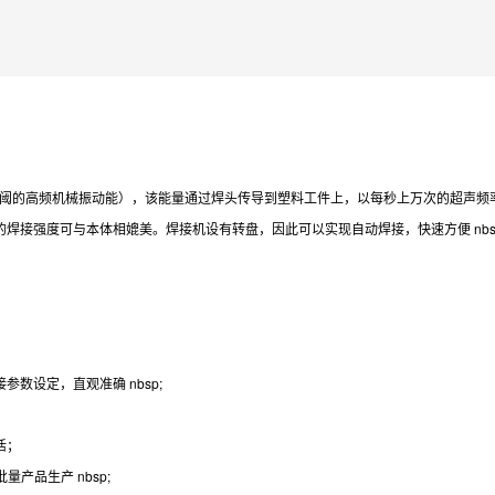
阈的高频机械振动能），该能量通过焊头传导到塑料工件上，以每秒上万次的超声频
焊接强度可与本体相媲美。焊接机设有转盘，因此可以实现自动焊接，快速方便 nbsp
数设定，直观准确 nbsp;
活；
产品生产 nbsp;