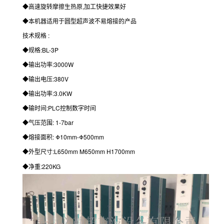
◆高速旋转摩擦生热原,加工快捷效果好
◆本机器适用于圆型超声波不易熔接的产品
技术规格 :
◆规格:BL-3P
◆输出功率:3000W
◆输出电压:380V
◆输出功率:3.0KW
◆输时间:PLC控制数字时间
◆气压范围: 1-7bar
◆熔接面积: Φ10mm-Φ500mm
◆外型尺寸:L650mm M650mm H1700mm
◆净重:220KG