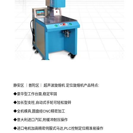
静安区 ｜普陀区｜ 超声波旋熔机 定位旋熔机产品特点:
◆豪华型工作台面,稳定牢固
◆加长型支柱,自动式手轮可轻松旋转
◆全机模具,圆盘经CNC精密加工
◆意大利进口汽缸,附缓冲耐压操作
◆进口电机加高精密伺服式马达,PLC控制定位精准易操作