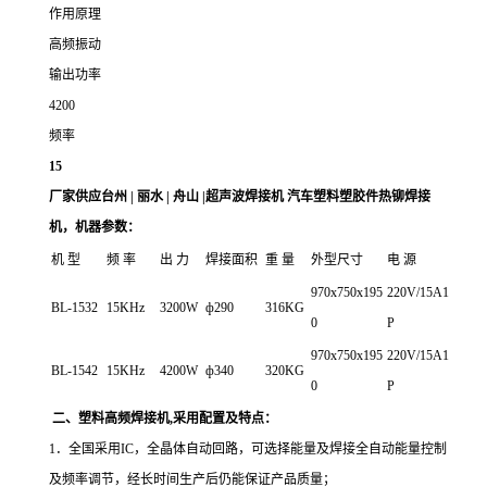
作用原理
高频振动
输出功率
4200
频率
15
厂家供应台州 | 丽水 | 舟山 |超声波焊接机 汽车塑料塑胶件热铆焊接
机
，机器参数：
机 型
频 率
出 力
焊接面积
重 量
外型尺寸
电 源
970x750x195
220V/15A1
BL-1532
15KHz
3200W
ф290
316KG
0
P
970x750x195
220V/15A1
BL-1542
15KHz
4200W
ф340
320KG
0
P
二、
塑料高频焊接机
,采用配置及特点：
1．全国采用IC，全晶体自动回路，可选择能量及焊接全自动能量控制
及频率调节，经长时间生产后仍能保证产品质量；