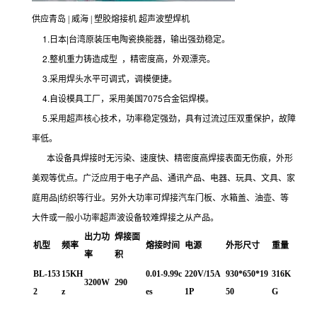
供应青岛 | 威海 | 塑胶熔接机 超声波塑焊机
1.日本|台湾原装压电陶瓷换能器，输出强劲稳定。
2.整机重力铸造成型 ，精密度高，外观漂亮。
3.采用焊头水平可调式，调模便捷。
4.自设模具工厂，采用美国7075合金铝焊模。
5.采用超声核心技术，功率稳定强劲，具有过流过压双重保护，故障
率低。
本设备具焊接时无污染、速度快、精密度高焊接表面无伤痕，外形
美观等优点。广泛应用于电子产品、通讯产品、电器、玩具、文具、家
庭用品|纺织等行业。另外大功率可焊接汽车门板、水箱盖、油壶、等
大件或一般小功率超声波设备较难焊接之从产品。
出力功
焊接面
机型
频率
熔接时间
电源
外形尺寸
重量
率
积
BL-153
15KH
0.01-9.99c
220V/15A
930*650*19
316K
3200W
290
2
z
es
1P
50
G