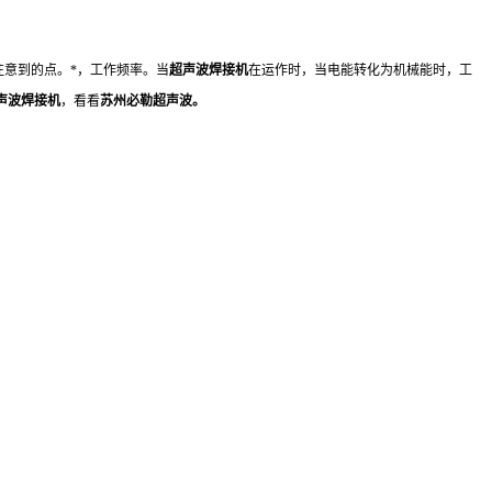
注意到的点。*，工作频率。当
超声波焊接机
在运作时，当电能转化为机械能时，工
声波焊接机
，看看
苏州必勒
超声波
。