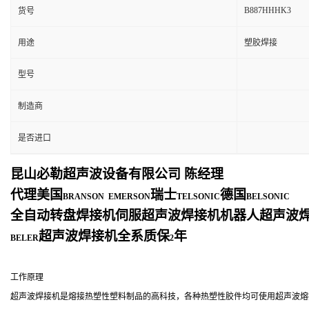
B887HHHK3
货号
用途
塑胶焊接
型号
制造商
是否进口
昆山必勒超声波设备有限公司
陈经理
代理美国
瑞士
德国
BRANSON EMERSON
TELSONIC
BELSONIC
全自动转盘焊接机伺服超声波焊接机机器人超声波
超声波焊接机全系质保
年
BELER
2
工作原理
超声波焊接机是熔接热塑性塑料制品的高科技，各种热塑性胶件均可使用超声波熔