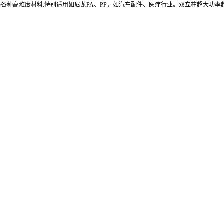
PA或PP料等各种高难度材料.特别适用如尼龙PA、PP，如汽车配件、医疗行业。双立柱超