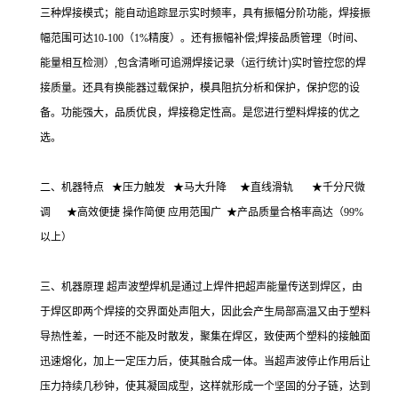
三种焊接模式；能自动追踪显示实时频率，具有振幅分阶功能，焊接振
幅范围可达10-100（1%精度）。还有振幅补偿;焊接品质管理（时间、
能量相互检测）,包含清晰可追溯焊接记录（运行统计)实时管控您的焊
接质量。还具有换能器过载保护，模具阻抗分析和保护，保护您的设
备。功能强大，品质优良，焊接稳定性高。是您进行塑料焊接的优之
选。
二、机器特点 ★压力触发 ★马大升降 ★直线滑轨 ★千分尺微
调 ★高效便捷 操作简便 应用范围广 ★产品质量合格率高达（99%
以上）
三、机器原理 超声波塑焊机是通过上焊件把超声能量传送到焊区，由
于焊区即两个焊接的交界面处声阻大，因此会产生局部高温又由于塑料
导热性差，一时还不能及时散发，聚集在焊区，致使两个塑料的接触面
迅速熔化，加上一定压力后，使其融合成一体。当超声波停止作用后让
压力持续几秒钟，使其凝固成型，这样就形成一个坚固的分子链，达到