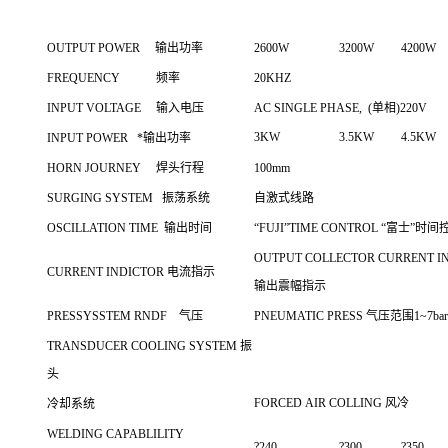
OUTPUT POWER 输出功率
2600W
3200W
4200W
FREQUENCY 频率
20KHZ
INPUT VOLTAGE 输入电压
AC SINGLE PHASE, (单相)220V
3KW
3.5KW
4.5KW
INPUT POWER *输出功率
HORN JOURNEY 焊头行程
100mm
SURGING SYSTEM 振荡系统
自激式线路
OSCILLATION TIME 输出时间
“FUJI”TIME CONTROL “富士”时间控
OUTPUT COLLECTOR CURRENT I
CURRENT INDICTOR 电流指示
输出震幅指示
PRESSYSSTEM RNDF 气压
PNEUMATIC PRESS 气压范围1~7bar
TRANSDUCER COOLING SYSTEM 振
头
FORCED AIR COLLING 风冷
冷却系统
WELDING CAPABLILITY
?240
?300
?350