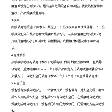
度温差设定在3度以内，超出温差范围设备自动调整，使发热板保持恒
温状，产品焊接质量更稳。
3.模具
底膜采用优质进口铝材CNC数控加工；热板模具表面镀铁佛龙，上下热
模具分別分布发热管确保焊接面发热均匀；与实际温度控制5度以内；
开机升温时间小于0.5小时；热板模具，底模相对位置及水平可以调
节。
4.驱动系统
热模板移动机构采用日本松下伺服电机+台湾上银双滚珠丝杆+直线导
轨驱动，重复精度0.02mms；上下模产品固定方式采用吸盘吸紧或气缸
夹紧方式；自动安全门采用日本SMC气缸+台湾上银直线导轨驱动。
5.安全设备
设备设有双手启动按钮；一个急停开关；设备带有一对安全光栅，确保
操作人员的操作安全；设备操作位有自动安全门，在焊接时自动关闭，
焊接完成时自动打开；设备后门和侧门为维修门，门需合闭方能启动设
备。