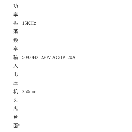
功
率
振
15KHz
荡
频
率
输
50/60Hz 220V AC/1P 20A
入
电
压
机
350mm
头
离
台
面*