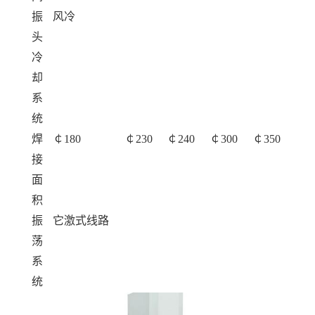
振
风冷
头
冷
却
系
统
焊
￠180
￠230
￠240
￠300
￠350
接
面
积
振
它激式线路
荡
系
统