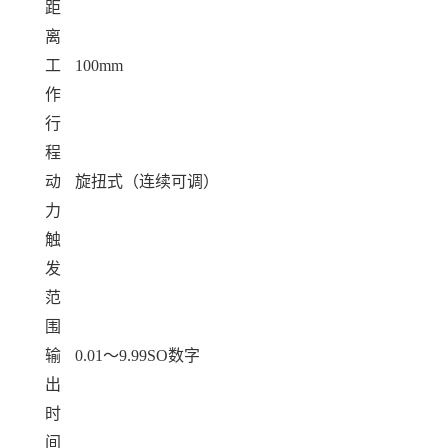
距
离
工
100mm
作
行
程
动
旋扭式（连续可调）
力
触
发
范
围
输
0.01～9.99SO数字
出
时
间