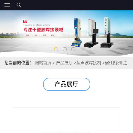
您当前的位置：
网站首页
>
产品展厅
>
超声波焊接机
>
宿迁|徐州|连
运港超音波熔接机
产品展厅