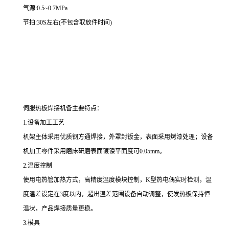
气源:0.5~0.7MPa
节拍:30S左右(不包含取放件时间)
伺服热板焊接机备主要特点：
1.设备加工工艺
机架主体采用优质钢方通焊接，外罩封钣金，表面采用烤漆处理；设备
机加工零件采用磨床研磨表面镀镍平面度可0.05mm。
2.温度控制
使用电热管加热方式，高精度温度模块控制，K型热电偶实时检测，温
度温差设定在3度以内，超出温差范围设备自动调整，使发热板保持恒
温状，产品焊接质量更稳。
3.模具