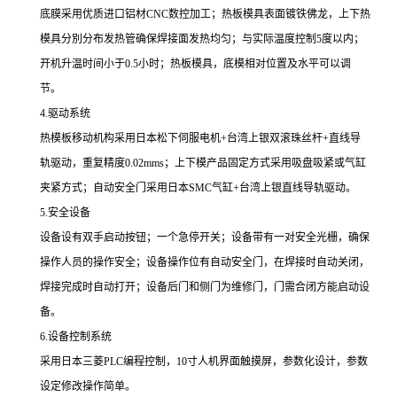
底膜采用优质进口铝材CNC数控加工；热板模具表面镀铁佛龙，上下热
模具分別分布发热管确保焊接面发热均匀；与实际温度控制5度以内；
开机升温时间小于0.5小时；热板模具，底模相对位置及水平可以调
节。
4.驱动系统
热模板移动机构采用日本松下伺服电机+台湾上银双滚珠丝杆+直线导
轨驱动，重复精度0.02mms；上下模产品固定方式采用吸盘吸紧或气缸
夹紧方式；自动安全门采用日本SMC气缸+台湾上银直线导轨驱动。
5.安全设备
设备设有双手启动按钮；一个急停开关；设备带有一对安全光栅，确保
操作人员的操作安全；设备操作位有自动安全门，在焊接时自动关闭，
焊接完成时自动打开；设备后门和侧门为维修门，门需合闭方能启动设
备。
6.设备控制系统
采用日本三菱PLC编程控制，10寸人机界面触摸屏，参数化设计，参数
设定修改操作简单。