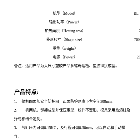
机型（Model）
BL-
输出功率（Power）
加热面积（Heating area）
外形尺寸（Shape size）
700
重量（weighe）
电源（Power）
2
备注：适用产品为大尺寸塑胶产品多螺母埋植、塑胶铆接成型。
产品特点:
1、 整机四面加安全防护网，正面防护网底下留空间200mm;
2、 一机两机，铆接成型并保压定型，胶件不变形。模具采用热熔柱及
弹弓相结合定制。
3、 气缸压力可调0-15KG，及行程可调0-50mm，可以自动和手动操
作。