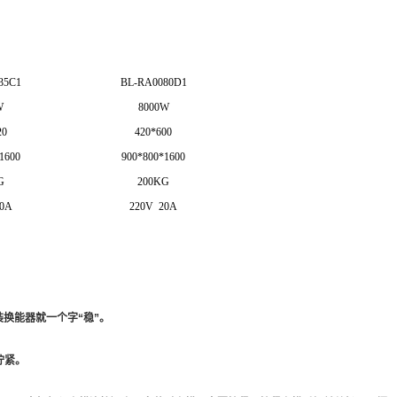
35C1
BL-RA0080D1
W
8000W
20
420*600
1600
900*800*1600
G
200KG
0A
220V 20A
换能器就一个字“稳”。
拧紧。