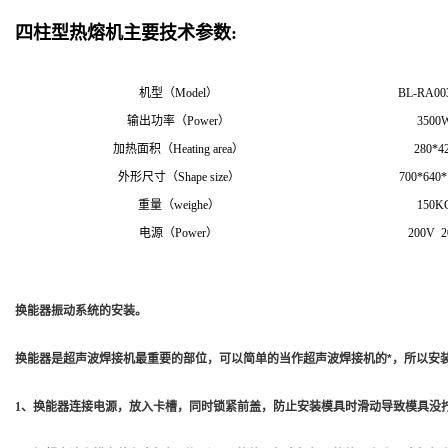
四柱型热熔机主要技术参数:
机型（Model）
BL-RA00
输出功率（Power）
3500
加热面积（Heating area）
280*4
外形尺寸（Shape size）
700*640*
重量（weighe）
150K
电源（Power）
200V 2
换能器振动系统的安装。
换能器是超声波焊接机最重要的部位，可以简单的当作超声波焊接机的*，所以安装
1、换能器连接电源，放入卡槽，同时锁紧前盖，防止安装模具时滑动导致模具没