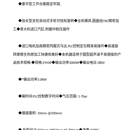
◆豪华型工作台面稳定牢固
,
◆加长型支柱自动式手轮可轻松旋转◆全机模具
圆盘经
精密加
,
CNC
工◆意大利进口汽缸
附缓中耐压操作
,
◆进口电机加高精密同服式马达
控制定位精准易操作◆高速旋
,PLC
转摩擦生热原加工快捷效果好◆本机器适用于圆型超声波不易熔接的产
品技术规格
◆规格
◆输出功率
◆输出电压
:
:ZYH3P
3000W
:380V
◆*输出功率
3.0KW
◆输时间
控制数字时间◆气压范围
:PLC
: 1-7bar
◆熔接面积
: 10mm-@500mm