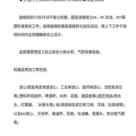
◆
外型尺寸
◆净重
,
:650mm M650mm HI 700mm
:220KG
旋熔机的介绍
针对不易以热熔、超音波熔接之
、
尼龙、
等
:
PE
PP,
PET
圆形或管状工件，选择旋熔机做高速旋转与加压运动，使上下工件于极
短时间内达到熔解结合之设计，
此原理使得加工后之结合力有水密、气密效果极高。
机器适用加工物包括
:
滤心
家庭用逆渗透滤心、工业用滤心、医药用滤心、活性炭滤芯
(
等
塑料杯双层杯、啤酒杯、水杯、花瓶、器皿类等
园艺用品
喷水
);
);
(
头、打雾器、
水管头等
球
洞洞球及其它练习球、浮球、玩具球等
);
(
);
以及
滤心、
冷冻杯、保温杯、花瓶、化油器、莲蓬头、热水瓶气胆
RO
等。