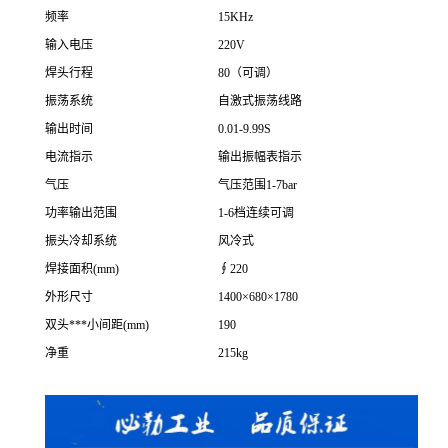
频率
15KHz
输入电压
220V
焊头行程
80（可调）
振荡系统
自激式振荡线路
输出时间
0.01-9.99S
电流指示
输出振幅表指示
气压
气压范围1-7bar
功率输出范围
1-6档连续可调
振头冷却系统
风冷式
焊接面积(mm)
∮220
外形尺寸
1400×680×1780
双头***小间距(mm)
190
净重
215kg