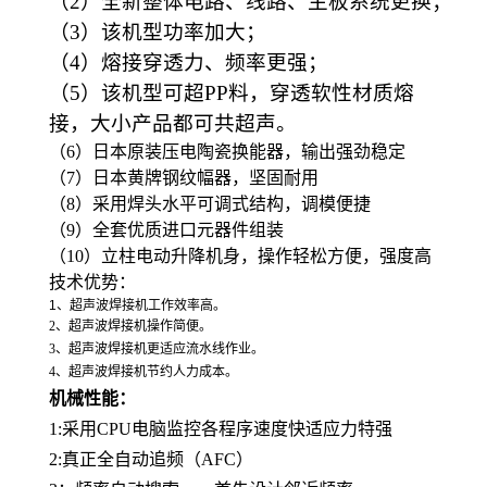
（
2
）全新整体电路、线路、主板系统更换；
（
3
）该机型功率加大；
（
4
）熔接穿透力、频率更强；
（
5
）该机型可超
PP
料，穿透软性材质熔
接，大小产品都可共超声。
（6）日本原装压电陶瓷换能器，输出强劲稳定
（7）日本黄牌钢纹幅器，坚固耐用
（8）采用焊头水平可调式结构，调模便捷
（9）全套优质进口元器件组装
（10）立柱电动升降机身，操作轻松方便，强度高
技术优势：
1、超声波焊接机工作效率高。
2、超声波焊接机操作简便。
3、超声波焊接机更适应流水线作业。
4、超声波焊接机节约人力成本。
机械性能：
1:采用CPU电脑监控各程序速度快适应力特强
2:真正全自动追频（AFC）