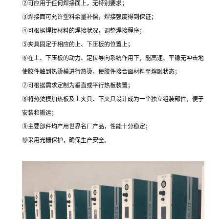
②可应用于任何焊接面上，无特别要求；
③焊接面可允许塑料余量补偿，焊接强度得到保证；
④可根据焊接材料的焊接状况，调整焊接程序；
⑤夹具固定于相应的上、下压板的位置上；
⑥在上、下压板的动力、定位导向系统作用下，能高速、平稳无冲击地
使胶件触到热烫模进行热烫，使胶件接合面材料至熔融状态；
⑦可根据需求定制为垂直或平行热板装置；
⑧将热烫模加热板及上夹具、下夹具设计成为一个独立组装部件，便于
安装和搬运；
⑨主要部件均产用世界名厂产品，性能十分稳定；
⑩采用光栅保护，确保生产安全。