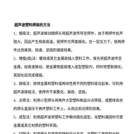
超声波塑料焊接的方法
1、熔接法：超声波振动随焊头将超声波传导至焊件，由于两焊件处声
阻大，因此产生局部高温，使焊件交界面熔化。在一定压力下，使两焊
件达到美观、快速、坚固的熔接效果。
2、埋植(插)法：螺母或其它金属欲插入塑料工件。首先将超声波传至
金属，经高速振动，使金属物直接埋入成型塑胶内，同时将塑胶熔化，
其固化后完成埋插。
3、铆接法：欲将金属和塑料或两块性质不同的塑料接合起来，可利用
超声波铆接法，使焊件不易脆化、美观、坚固。
4、点焊法：利用小型焊头将两件大型塑料制品分点焊接，或整排齿状
的焊头直接压于两件塑料工件上，从而达到点焊的效果。
5、成型法：利用超声波将塑料工件瞬间熔化成型，当塑料凝固时可使
金属或其它材质的塑料牢固。