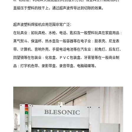
6、切除法：利用焊头及底座的特别设计方式，当塑料工件刚射出时，
直接压于塑料的枝干上，通过超声波传导达到切除的效果。
超声波塑料焊接机应用范围非常广泛：
在玩具业﹕如玩具枪、水枪、电话、匙扣及一般塑料玩具在家庭用品﹕
蒸气熨斗、保温杯、热水壶及一般容器等在电子业﹕胶表壳、尼龙表
带、计算机、音响外壳、手提电话电池等在汽车业﹕前角灯、后车灯、
回望镜等在包装业﹕化妆盒、ＰＶＣ包装盒、牙膏管等在一般商业制
品﹕打字机色带、录影带盒、录音带盒、电脑磁碟等。