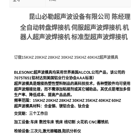
型号
昆山必勒超声波设备有限公司
陈经理
全自动转盘焊接机
伺服超声波焊接机
机
器人超声波焊接机
标准型超声波焊接机
订做
15KHZ 20KHZ 28KHZ 30KHZ 35KHZ 40KHZ
超声波模具
BLESONIC
超声波模具均采用世界美国
ALCOL
公司产品，该公司的
7075T651
铝材达到美国铝业行业协会
AAA
标准）
超声波模具是熔接热塑性塑料制品的高科技技术，各种塑胶件均可使用
超声波熔接处理，而不需添加粘接剂或其它辅助品，其优点是增加多倍
生产率、降低成本、提高产品品质。
频率范围：
15KHZ 20KHZ 28KHZ 30KHZ 35KHZ 40KHZ 60HZ
超声波模具材料：合金钢、镁铝合金、钛合金
交货期：三个工作日
加工设备
:
车床
数控车床
铣床
线切割
火花机
CNC
雕铣机
检验设备
:
三次元
,
激光振幅器
,
阻抗分析仪