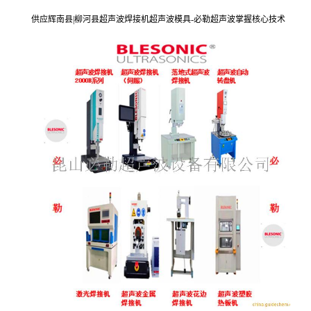
供应辉南县|柳河县超声波焊接机超声波模具-必勒超声波掌握核心技术