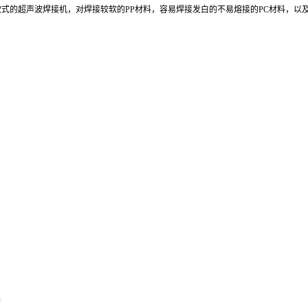
2KW等各种款式的超声波焊接机，对焊接较软的PP材料，容易焊接发白的不易熔接的PC材