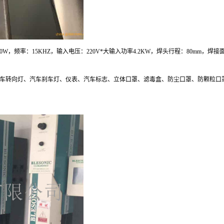
率：15KHZ，输入电压：220V*大输入功率4.2KW，焊头行程：80mm，焊接面积：30
转向灯、汽车刹车灯、仪表、汽车标志、立体口罩、滤毒盒、防尘口罩、防颗粒口罩