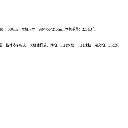
0mm，主机尺寸：960*750*2100mm.本机重量：220公斤。
、临时停车标志、大机油桶盖、球拍、玩具水枪、玩具球拍、电文拍、过滤滤