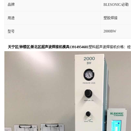
品牌
BLESONIC/必勒
用途
塑胶焊接
2000BW
型号
天宁区|钟楼区|新北区超声波焊接机模具13914954681
塑料超声波焊接机价格：经