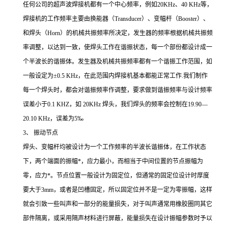
任何公司的超声波焊接机都有一个中心频率，例如20KHz、40 KHz等，
焊接机的工作频率主要由换能器（Transducer）、变幅杆（Booster）、
和焊头（Horn）的机械共振频率所决定，发生器的频率根据机械共振频
率调整，以达到一致，使焊头工作在谐振状态，每一个部份都设计成一
个半波长的谐振体。发生器及机械共振频率都有一个谐振工作范围，如
一般设定为±0.5 KHz，在此范围内焊接机基本都能正常工作.我们制作
每一个焊头时，都会对谐振频率作调整，要求做到谐振频率与设计频率
误差小于0.1 KHZ，如 20KHz 焊头，我们焊头的频率会控制在19.90—
20.10 KHz，误差为5‰
3、 振动节点
焊头、变幅杆均被设计为一个工作频率的半波长谐振体，在工作状态
下，两个端面的振幅*，应力最小，而相当于中间位置的节点振幅为
零，应力*。节点位置一般设计为固定位，但通常的固定位设计时厚度
要大于3mm，或者是凹槽固定，所以固定位并不是一定为零振幅，这样
就会引致一些叫声和一部分的能量损失，对于叫声通常用橡胶圈同其它
部件隔离，或采用隔声材料进行屏蔽，能量损失在设计振幅参数时予以