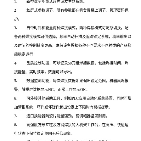
1、 新型数字能量式超声波发生器系统。
2、 触屏式参数调节，所有参数都在机台屏幕上调节，管理密码保
护。
3、 自带时间和能量两种焊接模式，两种焊接模式可随意切换。配
备两种焊接模式可供选择，频率自动扫描及追踪锁定系统，功率输出以
及时间的控制精度更高，确保设备焊接各种不同要求不同种类的产品都
能稳定运行
4、 品质控制功能，可以记录50万组焊接数据，包括焊接时间、焊
接能量、实时频率，数据可以导出。
5、 数据监测功能，每次焊接数据如果偏出设定范围，机器凤鸣报
警，触摸屏数据显示NG，正常工作显示OK。
6、 可外接其他辅助工具，例如PLC应用自动化系统装置，同时可增
加警报系统，坏件或怀疑件超出设定上下限时有警报提示。
7、 进口换能器陶瓷片能量强劲，钢调幅器坚固耐用。
8、 高强度方形立柱及方钢焊接的大机架工作台，在高压、快速运
行状态下保持稳定坚固无后仰现象。