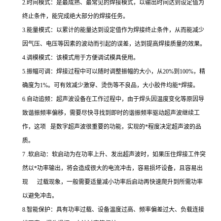
2.时间模式：是最成熟、最常见的焊接模式，以输出时间达到设定值为
终止条件，能完成绝大部分的焊接任务。
3.能量模式：以累计的能量达到设定值作为焊接终止条件，从而能减少
因气压、电压等因素的波动而引起的误差，达到提高焊接质量的效果。
4.调模模式：该模式用于方便调试模具使用。
5.振幅可调：焊接过程中可以随时调整振幅的大小，从20%到100%，精
确度为1%。可有效减少激穿、烫伤等不良品，大小胶件均能*焊接。
6.自动追频：超声波设备在工作过程中，由于焊头因温度变化等原因导
致谐振频率偏移，需要尽快寻找到即时的谐振频率驱动超声波继续工
作，这项 是数字超声波很重要的功能，实现的*程度决定超声波的品
质。
7 .软启动：软启动为在功率上升、发出超声波时，如果压住焊接工件突
然以*功率输出，将会造成很大的电流冲击，容易损坏设备，且容易出
现 过载现象，一般需要适量减小功率后启动再快速爬升到所需功率
以避免冲击。
8.智能保护：具有功率过载、设备温度过高、频率偏差过大、负载连接