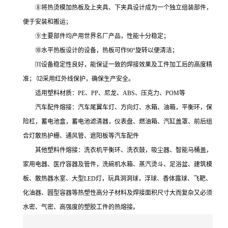
⑧将热烫模加热板及上夹具、下夹具设计成为一个独立组装部件，
便于安装和搬运；
⑨主要部件均产用世界名厂产品，性能十分稳定；
⑩水平热板设计的设备，热板可作90°旋转以便清洁；
⑾设备稳定性良好，能保证一致的焊接效果及工件加工后的高度精
准； ⑿采用红外线保护，确保生产安全。
适用塑料材质：PE、PP、尼龙、ABS、压克力、POM等
汽车配件熔接：汽车尾翼车灯、方向灯、水箱、油箱，平衡环，保
险杠，蓄电池盒，蓄电池滤清器，仪表盘、燃油箱、汽缸盖罩、前后组
合灯散热护栅、通风管、遮阳板等汽车配件
其他塑料件熔接：洗衣机平衡环、洗衣鼓，吸尘器、智能马桶盖，
家用电器、医疗容器及管件，洗碗机水箱、蒸汽烫斗、足浴盆、建筑模
板、散热器水室、大型LED灯，玩具洞洞球，浮球、香体露球、飞靶、
化油器、圆型容器等热塑性高分子材料及焊接面积尺寸大而复杂又必须
水密、气密、高强度的塑胶工件的热熔接。