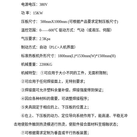
电源电压：380V
功 率：15KW
压板尺寸： 500mmX1000mm (可根据产品要求定制压板尺寸)
温控范围：0——600℃ 驱动方式：气动（或液压、伺服）
气压要求：2.5Kpa
制动方式：自动（PLC+人机界面）
标准热板机外形尺寸：1800mm(L)*1530mm(W)*1500mm(H)
机械重量：2200KG
机械特型： ①可应用于大小不同的工件，无面积限制；
②可应用于任何焊接面上，无特别要求；
③焊接面可允许塑料余量补偿，焊接强度得到保证；
④因应各种材料的需要，可调整焊接程序；
⑤夹具固定于相应的上、下压板的位置上；
⑥在上、下压板的动力、定位导向系统作用下，能高速、平稳无冲
击地使胶件触到热烫模进行热烫，使胶件接合面材料至熔融状态；
⑦可根据需求定制为垂直或平行热板装置；