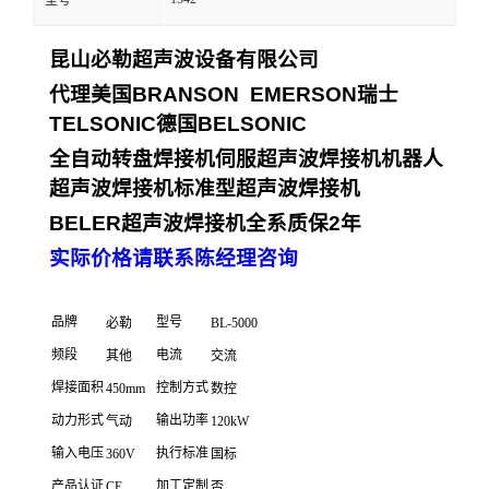
型号
昆山必勒超声波设备有限公司
代理美国
BRANSON EMERSON
瑞士
TELSONIC
德国
BELSONIC
全自动转盘焊接机
伺服超声波焊接机
机器人
超声波焊接机
标准型超声波焊接机
BELER
超声波焊接机全系质保
2
年
实际价格请联系陈经理咨询
品牌
型号
必勒
BL-5000
频段
电流
其他
交流
焊接面积
控制方式
450mm
数控
动力形式
输出功率
气动
120kW
输入电压
执行标准
360V
国标
产品认证
加工定制
CE
否