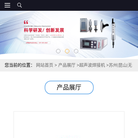
您当前的位置：
网站首页
>
产品展厅
>
超声波焊接机
>
苏州|昆山|无
锡|超音波熔接机
产品展厅