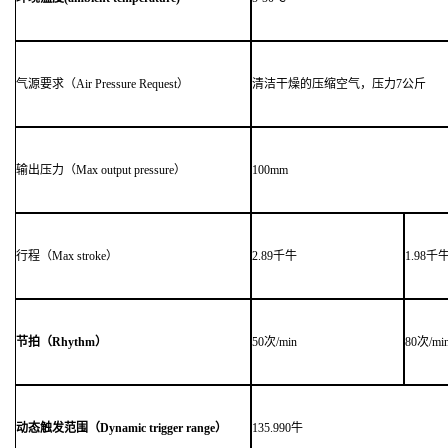
气源要求（Air Pressure Request）
清洁干燥的压缩空气，压力7公斤
输出压力（Max output pressure）
100mm
行程（Max stroke）
2.89千牛
1.98千
节拍（
Rhythm
）
50次/min
80次/mi
动态触发范围（
Dynamic trigger range
）
135.990牛