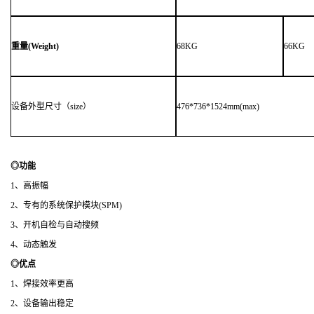
重量
(Weight)
68KG
66KG
设备外型尺寸（size）
476*736*1524mm(max)
◎
功能
1、高振幅
2、专有的系统保护模块(SPM)
3、开机自检与自动搜频
4、动态触发
◎
优点
1、焊接效率更高
2、设备输出稳定