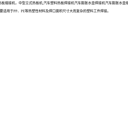
热板熔接机，中型立式热板机,汽车塑料热板焊接机汽车膨胀水壶焊接机汽车膨胀水壶熔
要适用于PP、PE等热塑性材料及焊口面积尺寸大而复杂的塑料工件焊接。