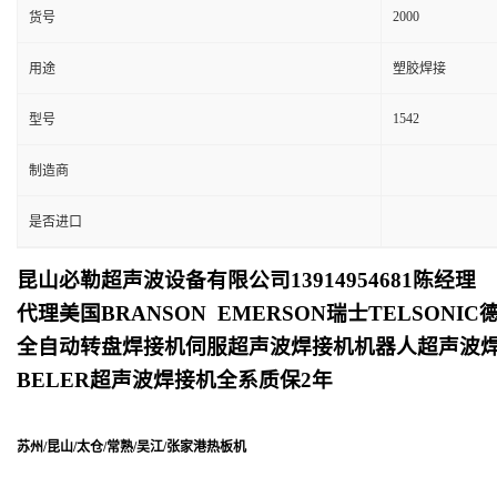
2000
货号
用途
塑胶焊接
1542
型号
制造商
是否进口
昆山必勒超声波设备有限公司
13914954681
陈经理
代理美国
BRANSON EMERSON
瑞士
TELSONIC
全自动转盘焊接机
伺服超声波焊接机
机器人超声波
BELER
超声波焊接机全系质保
2
年
苏州/昆山/太仓/常熟/吴江/张家港热板机