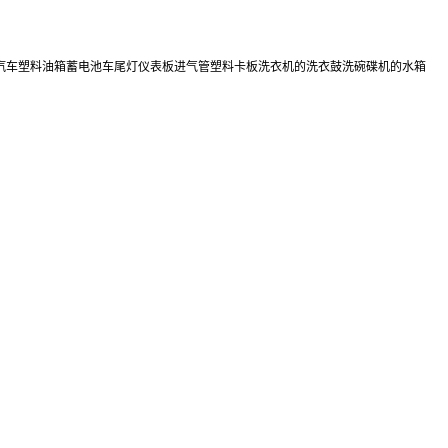
,汽车塑料油箱蓄电池车尾灯仪表板进气管塑料卡板洗衣机的洗衣鼓洗碗碟机的水箱