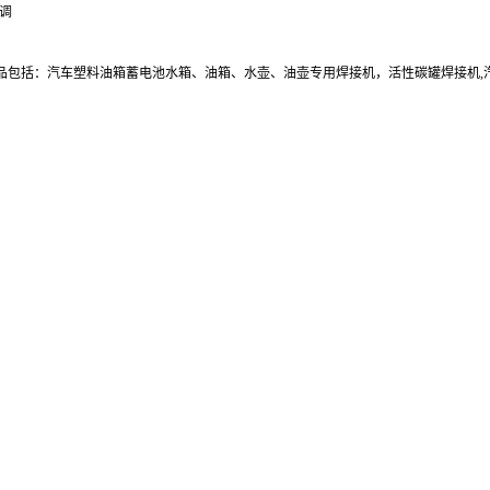
调
产品包括：汽车塑料油箱蓄电池水箱、油箱、水壶、油壶专用焊接机，活性碳罐焊接机