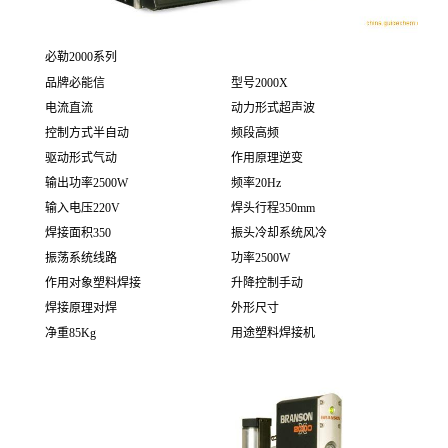
必勒2000系列
品牌
必能信
型号
2000X
电流
直流
动力形式
超声波
控制方式
半自动
频段
高频
驱动形式
气动
作用原理
逆变
输出功率
2500W
频率
20Hz
输入电压
220V
焊头行程
350mm
焊接面积
350
振头冷却系统
风冷
振荡系统
线路
功率
2500W
作用对象
塑料焊接
升降控制
手动
焊接原理
对焊
外形尺寸
净重
85Kg
用途
塑料焊接机